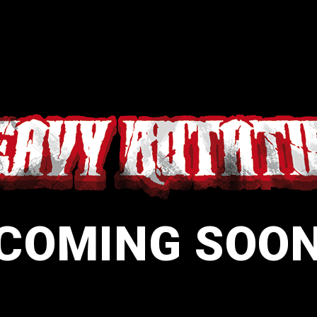
COMING SOO