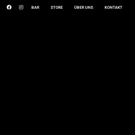
BAR
STORE
ÜBER UNS
KONTAKT